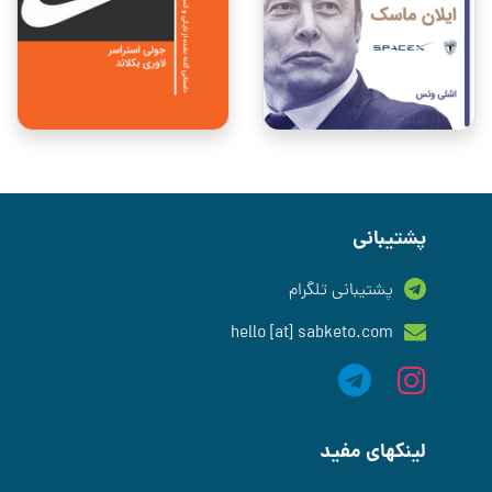
پشتیبانی
پشتیبانی تلگرام
hello [at] sabketo.com
لینکهای مفید