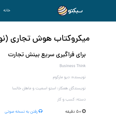
خانه
میکروکتاب هوش تجاری (نو
برای فراگیری سریع بینش تجارت
Business Think
نویسنده: دیو مارکوم
نویسندگان همکار: استو اسمیت و ماهان خالسا
دسته: کسب و کار
۵۰ دقیقه
رفتن به نسخه صوتی