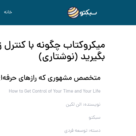
خانه
میکروکتاب چگونه با کنترل ز
بگیرید (نوشتاری)
متخصص مشهوری که رازهای حرفه‌ای 
How to Get Control of Your Time and Your Life
نویسنده: الن لکین
سبکتو
دسته: توسعه فردی