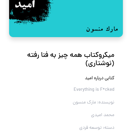
میکروکتاب همه چیز به فنا رفته
(نوشتاری)
کتابی درباره امید
Everything is F*cked
نویسنده: مارک منسون
محمد امیدی
دسته: توسعه فردی