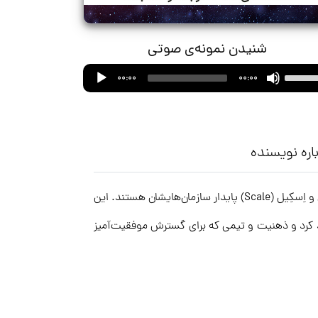
شنیدن نمونه‌ی صوتی
Audio
Use
00:00
00:00
Player
Up/Down
Arrow
keys
to
اره نویسنده
increase
or
کتاب «گسترش پیدا کنید» توصیه‌ مختصر و عملی برای آن دسته از رهبران و موسسان کسب‌وکار ارائه می‌کند که به دنبال گسترش و اِسکِیل (Scale) پایدار سازمان‌هایشان هستند. این
decrease
volume.
د کرد و ذهنیت و تیمی که برای گسترش موفقیت‌آمیز