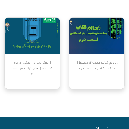
زیروبم کتاب معامله‌گر منضبط از
راز تفکر بهتر در زندگی روزمره |
مارک داگلاس - قسمت دوم
کتاب مدل‌های بزرگ ذهن، جلد
۴