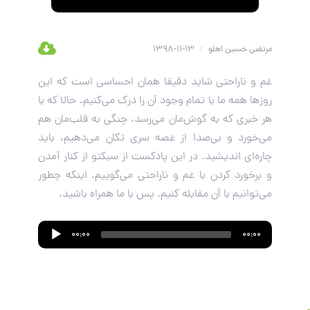
مرتضی حسین اهلو
/
13-11-1398
غم و ناراحتی شاید دقیقا همان احساسی است که این
روزها همه ما با تمام وجود آن را درک می‌کنیم. حالا که با
هر خبری که به گوش‌مان می‌رسد، چنگی به قلب‌مان هم
می‌خورد و بی‌صدا از غصه سری تکان می‌دهیم، باید
چاره‌ای اندیشید. در این پادکست از سبکتو از کنار آمدن
و برخورد کردن با غم و ناراحتی می‌گوییم. اینکه چطور
می‌توانیم با آن مقابله کنیم. پس با ما همراه باشید.
Audio
00:00
00:00
Player