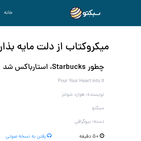
خانه
میکروکتاب از دلت مایه بذار
چطور Starbucks، استارباکس شد
Pour Your Heart into It
نویسنده: هوارد شولتز
سبکتو
دسته: بیوگرافی
۵۰ دقیقه
رفتن به نسخه صوتی