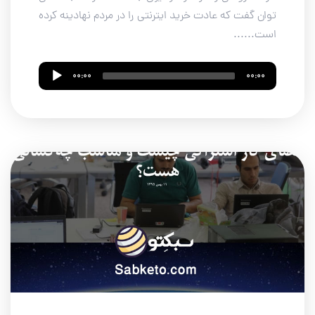
توان گفت که عادت خرید ایترنتی را در مردم نهادینه کرده
است......
Audio
00:00
00:00
Player