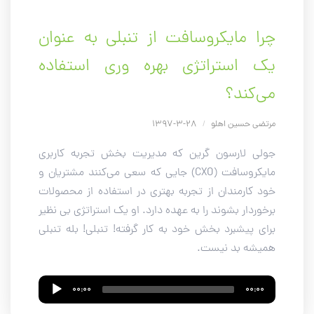
چرا مایکروسافت از تنبلی به عنوان
یک استراتژی بهره وری استفاده
می‌کند؟
مرتضی حسین اهلو
/
28-3-1397
جولی لارسون گرین که مدیریت بخش تجربه کاربری
مایکروسافت (CXO) جایی که سعی می‌کنند مشتریان و
خود کارمندان از تجربه بهتری در استفاده از محصولات
برخوردار بشوند را به عهده دارد. او یک استراتژی بی نظیر
برای پیشبرد بخش خود به کار گرفته! تنبلی! بله تنبلی
همیشه بد نیست.
Audio
00:00
00:00
Player