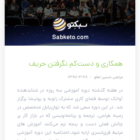
همکاری و دست‌کم نگرفتن حریف
مرتضی حسین اهلو
/
28-3-1397
در هفته گذشته دوره آموزشی سه روزه در شتابدهنده
آواتک توسط فضای کاری مشترک زاویه و پونیشا برگزار
شد. در این دوره سعی شد که به توان‌یابان متخصص در
زمینه طراحی، ترجمه و برنامه‌نویسی که در بازار کار پر
چالش فعلی دست و پنجه نرم می‌کنند آموزش های
مرتبط فری‌لنسری ارایه شود.اختتامیه این دوره آموزشی