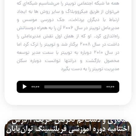
همه ما شبکه اجتماعی توییتر را می‌شناسیم شبکه‌ای که
می‌توان از طریق میکرووبلاگ و سایر روش ها به ایجاد
ارتباط با دیگران پرداخت. جک دورسی موسس و
مدیرعامل توییتر در سال 2006 آن را به همراه دوستانش
راه‌اندازی کرد. او که از همان اول نقش مدیرعاملی را
داشت در سال 2008 برکنار شد و توییتر را ترک کرد اما
در سال 2010 دوباره به توییتر با سمت مدیر توسعه
محصول بازگشت و درانتها توانست دوباره سکان
مدیریت توییتر را به دست بگیرد
Audio
00:00
00:00
Player