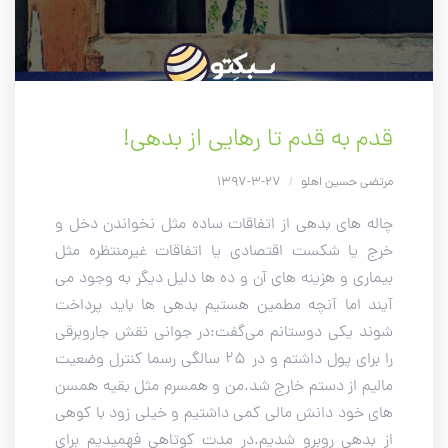
قدم به قدم تا رهایی از بدهی!
مرتضی حسین اهلو
/
27-3-1397
چاله های بدهی از اتفاقات ساده مثل نخواندن دخل و
خرج یا شکست اقتصادی یا اتفاقات غیرمنتظره مثل
بیماری و هزینه های آن و ده ها دلیل دیگر به وجود می
آیند اما آنچه مطمین هستیم بدهی ها باید پرداخت
شوند یکی دوستانم می‌گفت:در جوانی نقش جاروبرقی
را برای پول داشتم و در 25 سالگی رسما کنترل وضعیت
مالیم از دستم خارج شد.من و همسرم مثل بقیه همسن
های خود دانش مالی کمی داشتیم و خیلی زود با کوهی
از بدهی روبرو شدیم.در مدت کوتاهی فهمیدیم برای