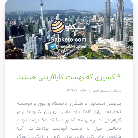
۹ کشوری که بهشت کارآفرینی هستند
مرتضی حسین اهلو
/
28-3-1397
بیزینس اینسایدر با همکاری دانشگاه وارتون و موسسه
تحقیقات بازار Y&R برای یافتن بهترین کشورها برای
کارآفرینی به بررسی 80 کشور دنیا که 95 درصد تولید
ناخالص جهان به دست آنهاست پرداخته‌اند. آنها
شاخص های کلی مانند میزان کیفیت زندگی، فرهنگ