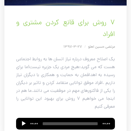
۷ روش برای قانع کردن مشتری و
افراد
مرتضی حسین اهلو
/
27-3-1397
یک اصلاح معروف درباره نیاز انسان ها به روابط اجتماعی
هست که می گوید:هیچ مردی یک جزیره نیست!ما برای
رسیده به اهدافمان به حمایت و همکاری با دیگران نیاز
داریم .افراد موفق توانایی متقاعد کردن و تاثیر بر دیگران
را یکی از فاکتورهای مهم در موفقیت می دانند.ما هم در
اینجا می خواهیم 7 روش برای بهبود این توانایی را
معرفی کنیم
Audio
00:00
00:00
Player