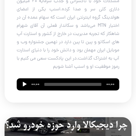
مشکلات خود با تاکسرانی و جذب سرمایه ۲۰ میلیون
دلاری کلی سر و صدا کرده.اسنپ یکی از اعضای
هولدینگ گروه اینترنتی ایران است که سهام عمده آن در
اختیار MTN می‌باشد و سکاندار فعلی آن آقای شهرام
شاهکار که تجربه مدیریت در خارج از کشور و استارت آپ
های اسکانو و پین تا پین دارد در نهمین جشنواره وب و
موبایل ایران مهمان بود و دانش خود را با دنیای استارت
آپ به اشتراک گذاشت.در این پادکست سعی می کنیم با
رموز موفقیت او و اسنپ آشنا شویم
Audio
00:00
00:00
Player