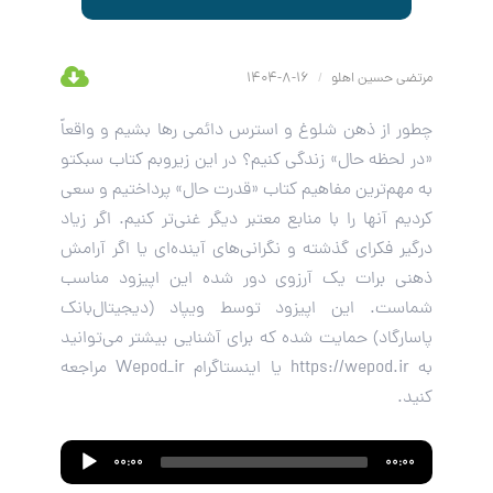
مرتضی حسین اهلو
/
16-8-1404
چطور از ذهن شلوغ و استرس دائمی رها بشیم و واقعاً
«در لحظه حال» زندگی کنیم؟ در این زیروبم کتاب سبکتو
به مهم‌ترین مفاهیم کتاب «قدرت حال» پرداختیم و سعی
کردیم آنها را با منابع معتبر دیگر غنی‌تر کنیم. اگر زیاد
درگیر فکرای گذشته و نگرانی‌های آینده‌ای یا اگر آرامش
ذهنی برات یک آرزوی دور شده این اپیزود مناسب
شماست. این اپیزود توسط ویپاد (دیجیتال‌بانک
پاسارگاد) حمایت شده که برای آشنایی بیشتر می‌توانید
به https://wepod.ir یا اینستاگرام‌ Wepod_ir مراجعه
کنید.
Audio
00:00
00:00
Player