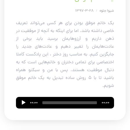
شیوا جلوه
/
28-3-1397
یک خانم موفق بودن برای هر کسی می‌تواند تعریف
خاصی داشته باشد. اما برای اینکه به آنچه از موفقیت در
ذهن داریم و آرزوهایمان برسید باید برخی از
عادت‌هایمان را تغییر دهیم و عادت‌های جدید را
جایگزین کنیم. به مناسب روز دختر ، این پادکست کاملا
اختصاصی برای تمامی دختران و خانم‌هایی است که به
دنبال موفقیت هستند. پس با من و سبکتو همراه
باشید تا با 5 روش ساده تبدیل به یک خانم موفق
شویم.
Audio
00:00
00:00
Player