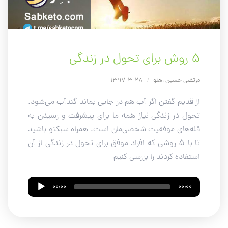
۵ روش برای تحول در زندگی
مرتضی حسین اهلو
/
28-3-1397
از قدیم گفتن اگر آب هم در جایی بماند گندآب می‌شود.
تحول در زندگی نیاز همه ما برای پیشرفت و رسیدن به
قله‌های موفقیت شخصی‌مان است. همراه سبکتو باشید
تا با 5 روشی که افراد موفق برای تحول در زندگی از آن
استفاده کردند را بررسی کنیم
Audio
00:00
00:00
Player