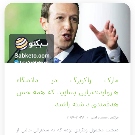
مارک زاکربرگ در دانشگاه
هاروارد:دنیایی بسازید که همه حس
هدفمندی داشته باشند
مرتضی حسین اهلو
/
28-3-1397
دیشب مشغول وبگردی بودم که به سخنرانی جالبی از