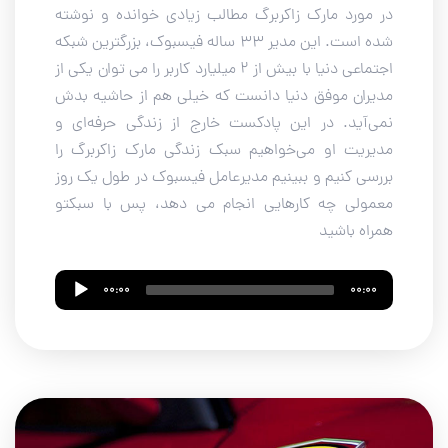
در مورد مارک زاکربرگ مطالب زیادی خوانده و نوشته
شده است. این مدیر 33 ساله فیسبوک، بزرگترین شبکه
اجتماعی دنیا با بیش از 2 میلیارد کاربر را می توان یکی از
مدیران موفق دنیا دانست که خیلی هم از حاشیه بدش
نمی‌آید. در این پادکست خارج از زندگی حرفه‌ای و
مدیریت او می‌خواهیم سبک زندگی مارک زاکربرگ را
بررسی کنیم و ببینیم مدیرعامل فیسبوک در طول یک روز
معمولی چه کارهایی انجام می دهد، پس با سبکتو
همراه باشید
Audio
00:00
00:00
Player