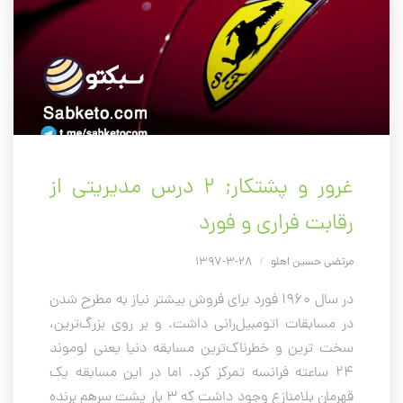
غرور و پشتکار; ۲ درس مدیریتی از
رقابت فراری و فورد
مرتضی حسین اهلو
/
28-3-1397
در سال 1960 فورد برای فروش بیشتر نیاز به مطرح شدن
در مسابقات اتومبیل‌رانی داشت. و بر روی بزرگ‌ترین،
سخت ترین و خطرناک‌ترین مسابقه دنیا یعنی لوموند
24 ساعته فرانسه تمرکز کرد. اما در این مسابقه یک
قهرمان بلامنازع وجود داشت که 3 بار پشت سرهم برنده