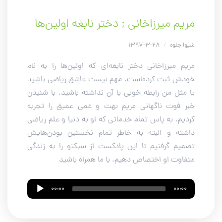
مریم میرزاخانی ; دختر نابغه اولین‌ها
شیوا جلوه
/
28-3-1397
مریم میرزاخانی دختر نابغه‌ای که اولین‌ها را به نام
خودش ثبت کرده‌است. مهم نیست عاشق ریاضی باشید
یا مثل من رابطه خوبی با آن نداشته باشید. با شنیدن
خبر فوت ناگهانی مریم بهت و غمی عمیق را تجربه
کردیم. به پاس تمام خدماتی که او به دنیا و علم ریاضی
داشته و البته به خاطر تمام نخستین بودن‌هایش
تصمیم گرفتیم تا این پادکست از سبکتو را به زندگی
متفاوت او اختصاص دهیم. با ما همراه باشید
Audio
00:00
00:00
Player