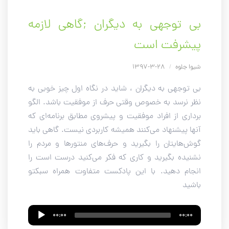
بی توجهی به دیگران ;گاهی لازمه
پیشرفت است
شیوا جلوه
/
28-3-1397
بی توجهی به دیگران ، شاید در نگاه اول چیز خوبی به
نظر نرسد به خصوص وقتی حرف از موفقیت باشد. الگو
برداری از افراد موفقیت و پیشروی مطابق برنامه‌ای که
آنها پیشنهاد می‌کنند همیشه کاربردی نیست. گاهی باید
گوش‌هایتان را بگیرید و حرف‌های منتورها و مردم را
نشنیده بگیرید و کاری که فکر می‌کنید درست است را
انجام دهید. با این پادکست متفاوت همراه سبکتو
باشید
Audio
00:00
00:00
Player