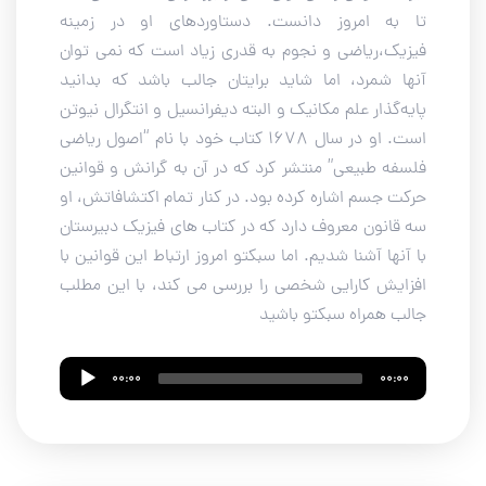
تا به امروز دانست. دستاوردهای او در زمینه
فیزیک،ریاضی و نجوم به قدری زیاد است که نمی توان
آنها شمرد، اما شاید برایتان جالب باشد که بدانید
پایه‌گذار علم مکانیک و البته دیفرانسیل و انتگرال نیوتن
است. او در سال 1678 کتاب خود با نام “اصول ریاضی
فلسفه طبیعی” منتشر کرد که در آن به گرانش و قوانین
حرکت جسم اشاره کرده بود. در کنار تمام اکتشافاتش، او
سه قانون معروف دارد که در کتاب های فیزیک دبیرستان
با آنها آشنا شدیم. اما سبکتو امروز ارتباط این قوانین با
افزایش کارایی شخصی را بررسی می کند، با این مطلب
جالب همراه سبکتو باشید
Audio
00:00
00:00
Player