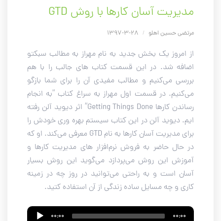
مدیریت آسان کار‌ها با روش GTD
مرتضی حسین اهلو
/
28-3-1397
از امروز یک بخش جدید به نام مهراز به مطالب سبکتو
اضافه شد. در این قسمت کتاب های جالب را با هم
بررسی می‌کنیم و مطالب مفیدی آن را برای شما بازگو
می‌کنیم. در قسمت اول مهراز به سراغ کتاب “به انجام
رساندن کارها Getting Things Done” اثر دیوید آلن رفته
ایم. دیوید آلن در این کتاب سیستم بهره وری خودش را
برای مدیریت آسان کار‌ها به نام GTD معرفی می‌کند. او که
در حال حاضر به فروش نرم‌افزار های مدیریت کارها و
آموزش این روش می‌پردازد می‌گوید این روش بسیار
آسان است و به راحتی می‌توانید در روز چه در زمینه
کاری و چه مسایل ساده زندگی از آن استفاده کتید.
Audio
00:00
00:00