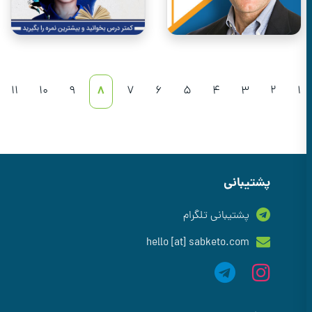
11
10
9
8
7
6
5
4
3
2
پشتیبانی
پشتیبانی تلگرام
hello [at] sabketo.com