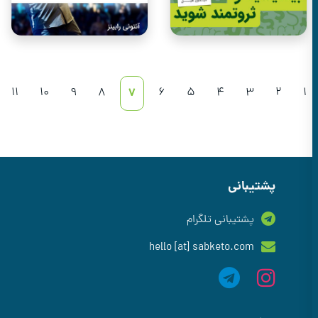
11
10
9
8
7
6
5
4
3
2
پشتیبانی
پشتیبانی تلگرام
hello [at] sabketo.com