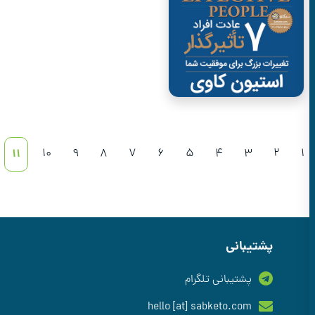
11
10
9
8
7
6
5
4
3
2
پشتیبانی
پشتیبانی تلگرام
hello [at] sabketo.com