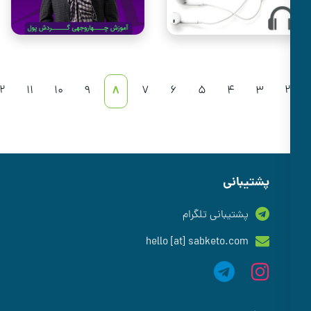
12
11
10
9
8
7
6
5
4
3
شتیبانی
پشتیبانی تلگرام
hello [at] sabketo.com