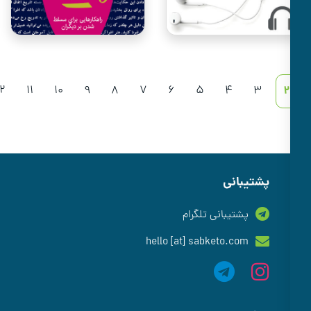
12
11
10
9
8
7
6
5
4
3
شتیبانی
پشتیبانی تلگرام
hello [at] sabketo.com